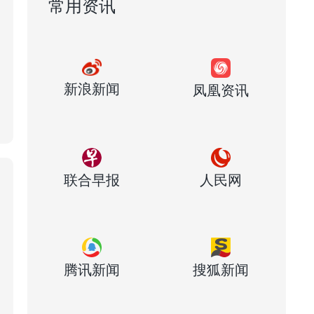
常用资讯
新浪新闻
凤凰资讯
联合早报
人民网
腾讯新闻
搜狐新闻