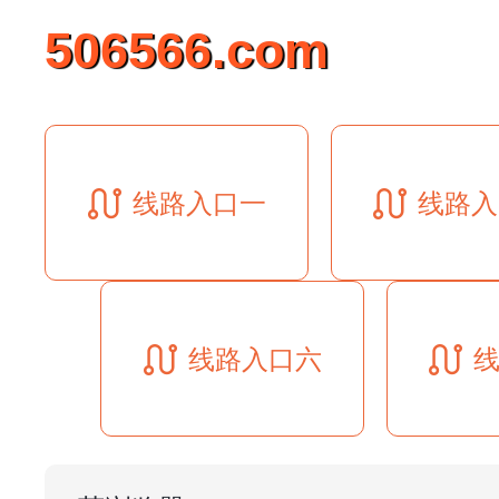
506566.com
线路入口一
线路入
线路入口六