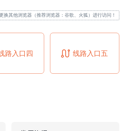
更换其他浏览器（推荐浏览器：谷歌、火狐）进行访问！
线路入口四
线路入口五